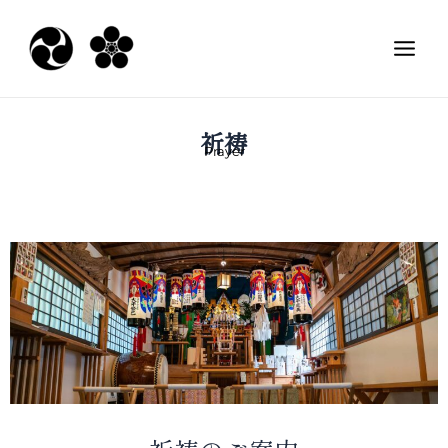
内
Main
容
Men
を
ス
キ
ッ
祈祷
Prayer
プ