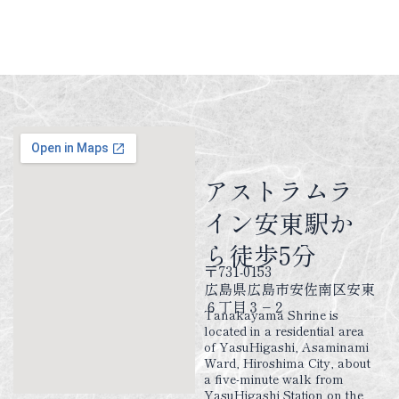
アストラムラ
イン
安東駅か
ら徒歩5分
〒731-0153
広島県広島市安佐南区安東
６丁目３−２
Tanakayama Shrine is
located in a residential area
of YasuHigashi, Asaminami
Ward, Hiroshima City, about
a five-minute walk from
YasuHigashi Station on the