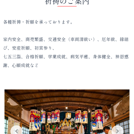
祈祷のご案内
各種祈祷・祈願を承っております。
家内安全、商売繁盛、交通安全（車両清祓い）、厄年祓、縁結
び、安産祈願、初宮参り、
七五三詣、合格祈願、学業成就、病気平癒、身体健全、神恩感
謝、心願成就など